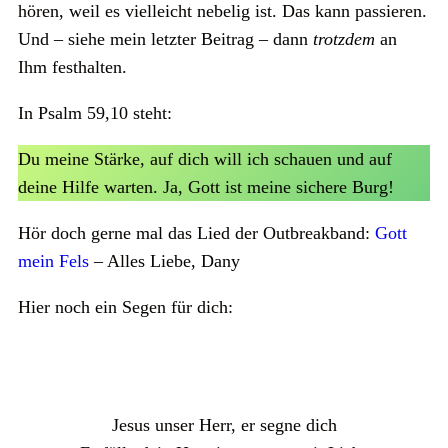
hören, weil es vielleicht nebelig ist. Das kann passieren.
Und – siehe mein letzter Beitrag – dann
trotzdem
an
Ihm festhalten.
In Psalm 59,10 steht:
Du meine Stärke, auf dich will ich schauen und auf
deine Hilfe warten. Ja, Gott ist meine sichere Burg!
Hör doch gerne mal das Lied der Outbreakband:
Gott
mein Fels
– Alles Liebe, Dany
Hier noch ein Segen für dich:
Jesus unser Herr, er segne dich