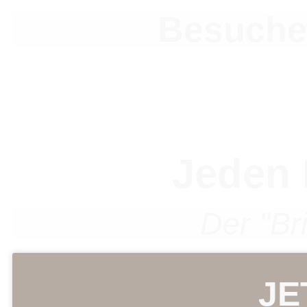
Besuche
Jeden 
Der "Br
JE