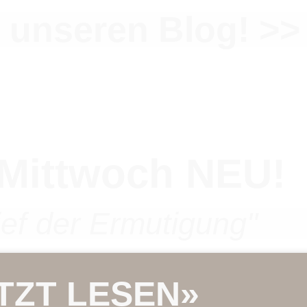
 unseren Blog! >>
Mittwoch NEU!
ief der Ermutigung"
TZT LESEN»