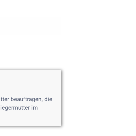
Erm
ter beauftragen, die
iegermutter im