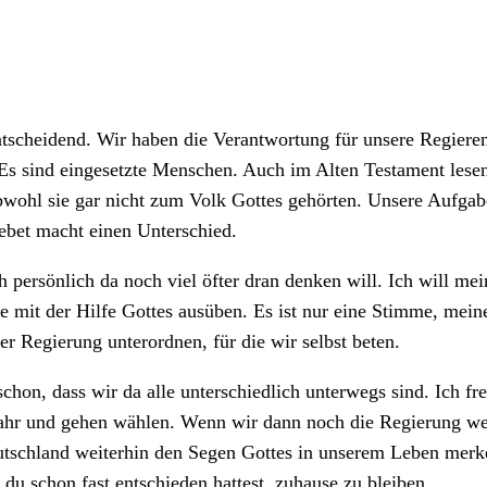
ntscheidend. Wir haben die Verantwortung für unsere Regiere
Es sind eingesetzte Menschen. Auch im Alten Testament lesen
ohl sie gar nicht zum Volk Gottes gehörten. Unsere Aufgabe
Gebet macht einen Unterschied.
h persönlich da noch viel öfter dran denken will. Ich will me
e mit der Hilfe Gottes ausüben. Es ist nur eine Stimme, mei
r Regierung unterordnen, für die wir selbst beten.
hon, dass wir da alle unterschiedlich unterwegs sind. Ich fre
ahr und gehen wählen. Wenn wir dann noch die Regierung wei
utschland weiterhin den Segen Gottes in unserem Leben merk
du schon fast entschieden hattest, zuhause zu bleiben.