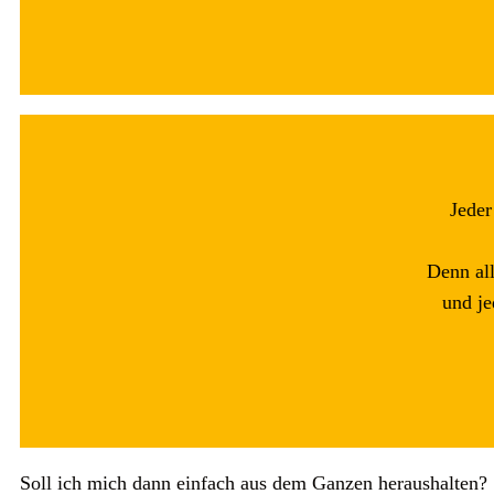
Jeder
Denn all
und je
Soll ich mich dann einfach aus dem Ganzen heraushalten?