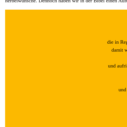
herbeiwünsche. Dennoch haben wir in der Bibel einen Auft
die in Re
damit w
und aufr
und 