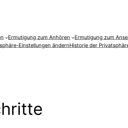
en
Ermutigung zum Anhören
Ermutigung zum Ans
tsphäre-Einstellungen ändern
Historie der Privatsphär
hritte