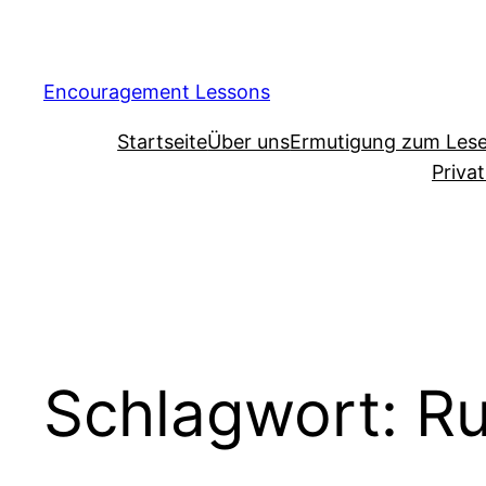
Encouragement Lessons
Startseite
Über uns
Ermutigung zum Les
Priva
Schlagwort:
R