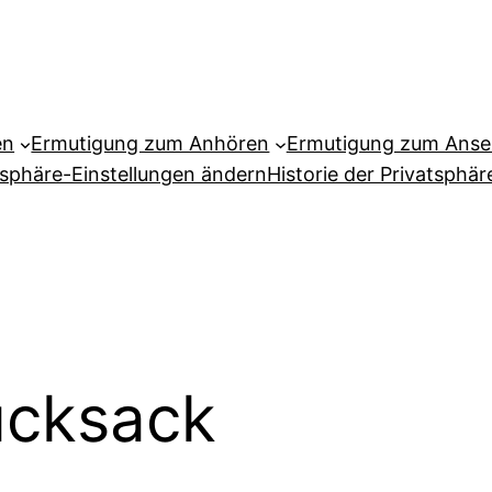
en
Ermutigung zum Anhören
Ermutigung zum Ans
tsphäre-Einstellungen ändern
Historie der Privatsphär
ucksack