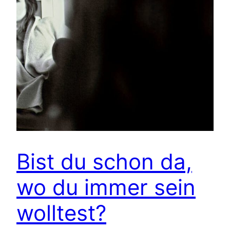
Bist du schon da,
wo du immer sein
wolltest?