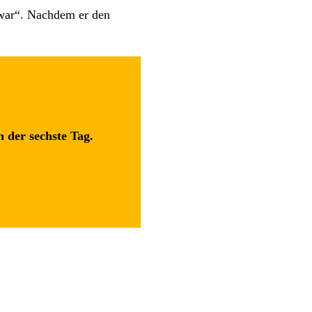
 war“. Nachdem er den
 der sechste Tag.