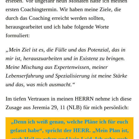
erleben. Vor ungefähr neun Monaten hatte ich meinen
ersten Coachingtermin. Wir haben meine Ziele, die
durch das Coaching erreicht werden sollten,
herausgearbeitet und ich habe folgende Worte
formuliert:
„Mein Ziel ist es, die Fülle und das Potenzial, das in
mir ist, herauszuarbeiten und in Existenz zu bringen.
Meine Mischung aus Expertenwissen, meiner
Lebenserfahrung und Spezialisierung ist meine Stärke
und das, was mich ausmacht.“
Im tiefen Vertrauen in meinen HERRN nehme ich diese
Zusage aus Jeremia 29, 11 (NLB) für mich persönlich:
„Denn ich weiß genau, welche Pläne ich für euch
gefasst habe“, spricht der HERR. „Mein Plan ist,
euch Heil zu geben und kein Leid. Ich gebe euch