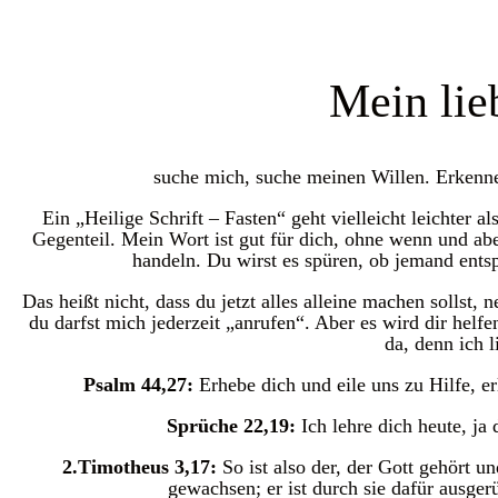
Mein lie
suche mich, suche meinen Willen. Erkenne
Ein „Heilige Schrift – Fasten“ geht vielleicht leichter al
Gegenteil. Mein Wort ist gut für dich, ohne wenn und aber
handeln. Du wirst es spüren, ob jemand ents
Das heißt nicht, dass du jetzt alles alleine machen sollst,
du darfst mich jederzeit „anrufen“. Aber es wird dir helf
da, denn ich l
Psalm 44,27:
Erhebe dich und eile uns zu Hilfe, e
Sprüche 22,19:
Ich lehre dich heute, j
2.Timotheus 3,17:
So ist also der, der Gott gehört u
gewachsen; er ist durch sie dafür ausgerüs