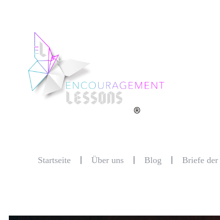
®
Startseite
Über uns
Blog
Briefe de