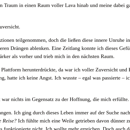
m Traum in einen Raum voller Lava hinab und meine dabei ga
uversicht.
ktionen teilgenommen, doch die ließen diese innere Unruhe in
eren Drängen ablenken. Eine Zeitlang konnte ich dieses Gefü
ärker als vorher und trieb mich in den nächsten Raum.
lattform herunterdrückte, da war ich voller Zuversicht und F
, hatte ich keine Angst. Ich wusste – egal was passierte – i
t war nichts im Gegensatz zu der Hoffnung, die mich erfüllte.
angen. Ich ging durch dieses Leben immer auf der Suche nac
e Reise?
Ich fühlte mich eine Weile getrieben davon dünner 
ktionierte nicht. Ich wollte mehr erreichen. Doch auch das