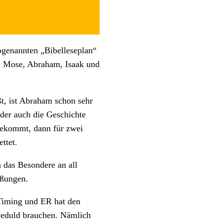
sogenannten „Bibelleseplan“
von Mose, Abraham, Isaak und
ßt, ist Abraham schon sehr
der auch die Geschichte
bekommt, dann für zwei
ettet.
 das Besondere an all
eißungen.
e Timing und ER hat den
 Geduld brauchen. Nämlich