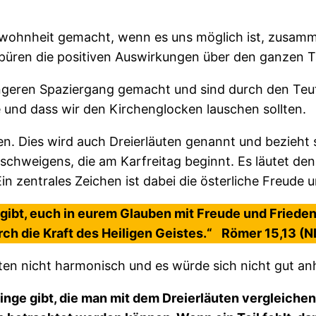
ewohnheit gemacht, wenn es uns möglich ist, zusam
spüren die positiven Auswirkungen über den ganzen T
eren Spaziergang gemacht und sind durch den Teuto
e und dass wir den Kirchenglocken lauschen sollten.
en. Dies wird auch Dreierläuten genannt und bezieht si
nschweigens, die am Karfreitag beginnt. Es läutet d
in zentrales Zeichen ist dabei die österliche Freude 
 gibt, euch in eurem Glauben mit Freude und Frieden
rch die Kraft des Heiligen Geistes.“ Römer 15,13 (N
en nicht harmonisch und es würde sich nicht gut an
nge gibt, die man mit dem Dreierläuten vergleichen k