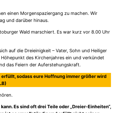
men einen Morgenspaziergang zu machen. Wir
ag und darüber hinaus.
burger Wald marschiert. Es war kurz vor 8.00 Uhr
ch auf die Dreieinigkeit – Vater, Sohn und Heiliger
en Höhepunkt des Kirchenjahres ein und verkündet
und das Feiern der Auferstehungskraft.
 erfüllt, sodass eure Hoffnung immer größer wird
LB)
hören.
ann. Es sind oft drei Teile oder „Dreier-Einheiten“,