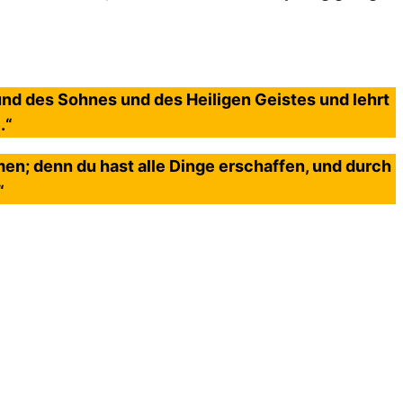
und des Sohnes und des Heiligen Geistes und lehrt
.“
men; denn du hast alle Dinge erschaffen, und durch
“