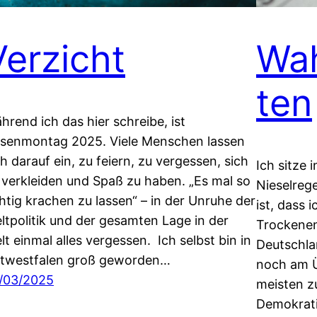
Verzicht
Wah
ten
hrend ich das hier schreibe, ist
senmontag 2025. Viele Menschen lassen
ch darauf ein, zu feiern, zu vergessen, sich
Ich sitze 
 verkleiden und Spaß zu haben. „Es mal so
Nieselreg
chtig krachen zu lassen“ – in der Unruhe der
ist, dass 
ltpolitik und der gesamten Lage in der
Trockenen 
lt einmal alles vergessen. Ich selbst bin in
Deutschla
twestfalen groß geworden…
noch am Ü
/03/2025
meisten z
Demokrati