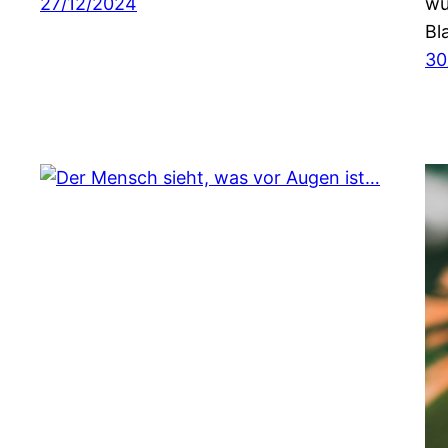
27/12/2024
wü
Bl
30