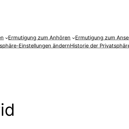
en
Ermutigung zum Anhören
Ermutigung zum Ans
tsphäre-Einstellungen ändern
Historie der Privatsphär
id