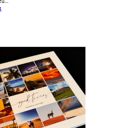
zu…
4