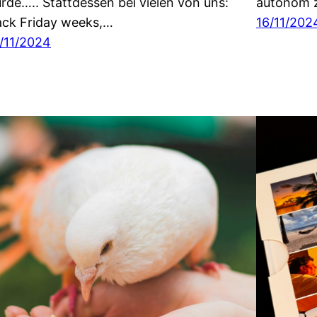
rde….. Stattdessen bei vielen von uns:
autonom 
ack Friday weeks,…
16/11/202
/11/2024