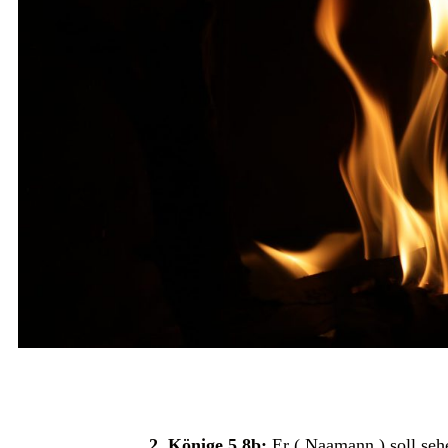
2. Könige 5,8b:
Er ( Naamann ) soll sehe