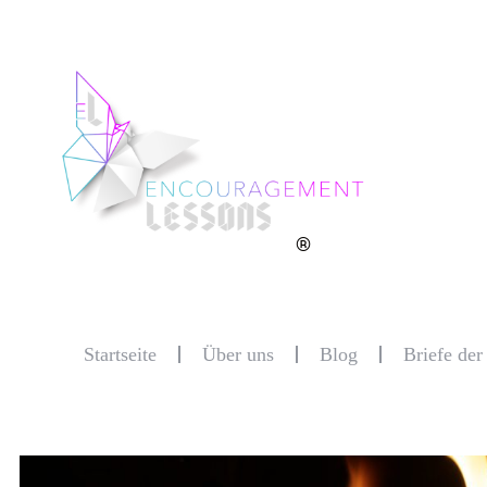
®
Startseite
Über uns
Blog
Briefe de