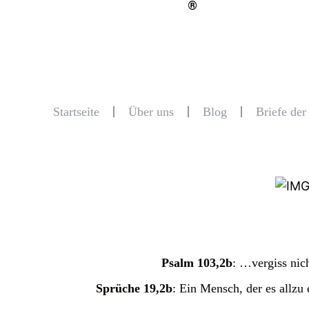
®
Startseite
Über uns
Blog
Briefe de
Psalm 103,2b
: …vergiss nich
Sprüche 19,2b
: Ein Mensch, der es allzu e