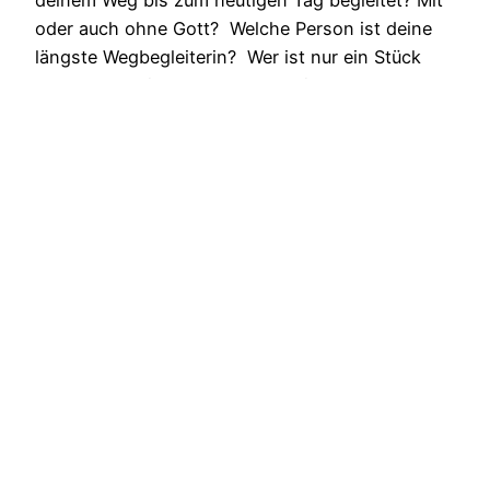
deinem Weg bis zum heutigen Tag begleitet? Mit
oder auch ohne Gott? Welche Person ist deine
längste Wegbegleiterin? Wer ist nur ein Stück
des Weges mitgegangen? Wo sind manche
Wegbegleiter hin? Wem bist du ein Wegbegleiter?
Wir Menschen sind auf…
16/05/2025