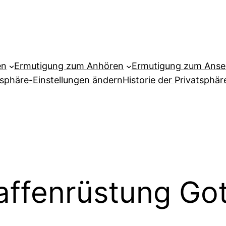
en
Ermutigung zum Anhören
Ermutigung zum Ans
tsphäre-Einstellungen ändern
Historie der Privatsphär
ffenrüstung Go