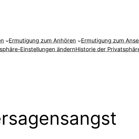
en
Ermutigung zum Anhören
Ermutigung zum Ans
tsphäre-Einstellungen ändern
Historie der Privatsphär
rsagensangst