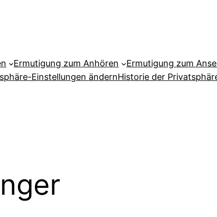
en
Ermutigung zum Anhören
Ermutigung zum Ans
tsphäre-Einstellungen ändern
Historie der Privatsphär
nger