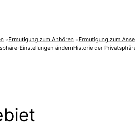
en
Ermutigung zum Anhören
Ermutigung zum Ans
tsphäre-Einstellungen ändern
Historie der Privatsphär
biet