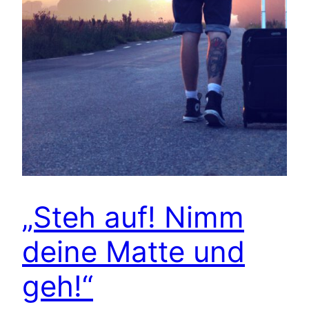
„Steh auf! Nimm
deine Matte und
geh!“