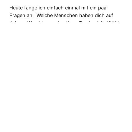
Heute fange ich einfach einmal mit ein paar
Fragen an: Welche Menschen haben dich auf
deinem Weg bis zum heutigen Tag begleitet? Mit
oder auch ohne Gott? Welche Person ist deine
längste Wegbegleiterin? Wer ist nur ein Stück
des Weges mitgegangen? Wo sind manche
Wegbegleiter hin? Wem bist du ein Wegbegleiter?
Wir Menschen sind auf…
16/05/2025