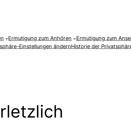
en
Ermutigung zum Anhören
Ermutigung zum Ans
tsphäre-Einstellungen ändern
Historie der Privatsphär
rletzlich