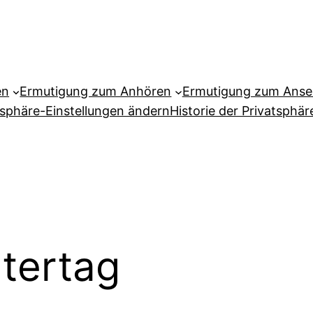
en
Ermutigung zum Anhören
Ermutigung zum Ans
tsphäre-Einstellungen ändern
Historie der Privatsphär
tertag