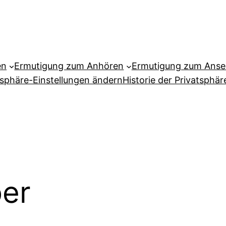
en
Ermutigung zum Anhören
Ermutigung zum Ans
tsphäre-Einstellungen ändern
Historie der Privatsphär
er