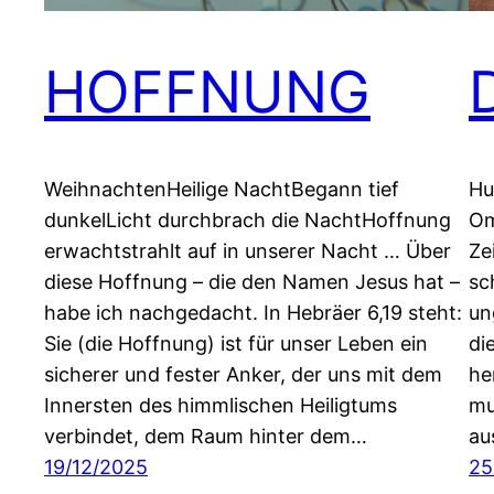
HOFFNUNG
WeihnachtenHeilige NachtBegann tief
Hu
dunkelLicht durchbrach die NachtHoffnung
Om
erwachtstrahlt auf in unserer Nacht … Über
Ze
diese Hoffnung – die den Namen Jesus hat –
sc
habe ich nachgedacht. In Hebräer 6,19 steht:
un
Sie (die Hoffnung) ist für unser Leben ein
di
sicherer und fester Anker, der uns mit dem
he
Innersten des himmlischen Heiligtums
mu
verbindet, dem Raum hinter dem…
au
19/12/2025
25