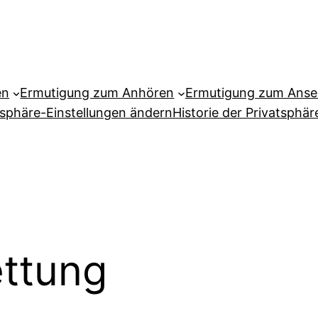
en
Ermutigung zum Anhören
Ermutigung zum Ans
tsphäre-Einstellungen ändern
Historie der Privatsphär
ttung