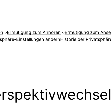
en
Ermutigung zum Anhören
Ermutigung zum Ans
tsphäre-Einstellungen ändern
Historie der Privatsphär
rspektivwechse