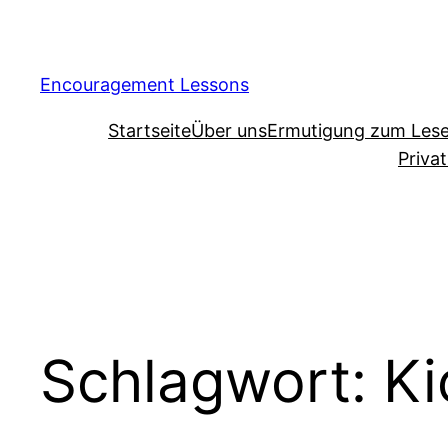
Encouragement Lessons
Startseite
Über uns
Ermutigung zum Les
Priva
Schlagwort:
K