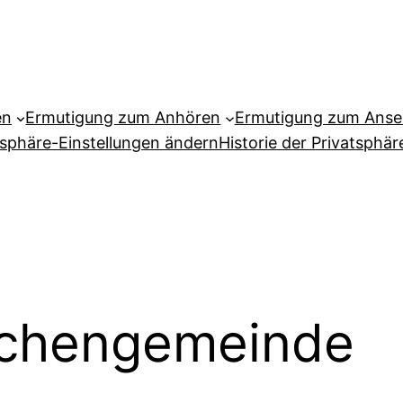
en
Ermutigung zum Anhören
Ermutigung zum Ans
tsphäre-Einstellungen ändern
Historie der Privatsphär
ichengemeinde