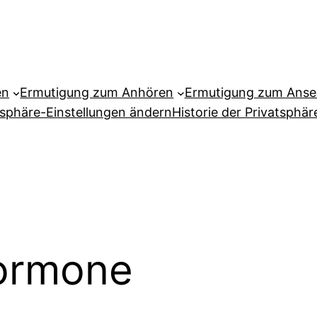
en
Ermutigung zum Anhören
Ermutigung zum Ans
tsphäre-Einstellungen ändern
Historie der Privatsphär
ormone