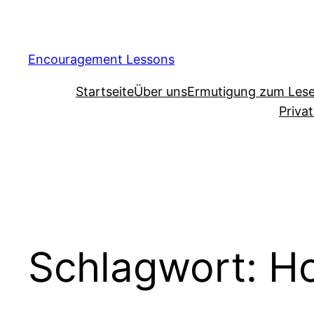
Encouragement Lessons
Startseite
Über uns
Ermutigung zum Les
Priva
Schlagwort:
H