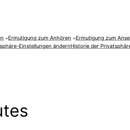
en
Ermutigung zum Anhören
Ermutigung zum Ans
tsphäre-Einstellungen ändern
Historie der Privatsphär
tes