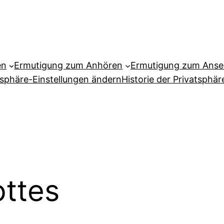
en
Ermutigung zum Anhören
Ermutigung zum Ans
tsphäre-Einstellungen ändern
Historie der Privatsphär
ttes