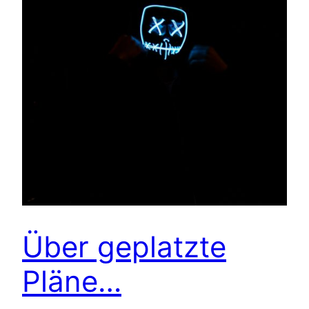
Über geplatzte
Pläne…