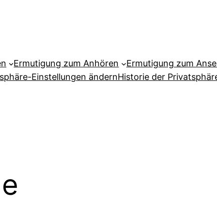
en
Ermutigung zum Anhören
Ermutigung zum Ans
tsphäre-Einstellungen ändern
Historie der Privatsphär
he