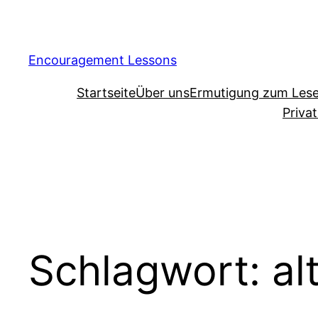
Encouragement Lessons
Startseite
Über uns
Ermutigung zum Les
Priva
Schlagwort:
al