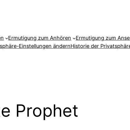
en
Ermutigung zum Anhören
Ermutigung zum Ans
tsphäre-Einstellungen ändern
Historie der Privatsphär
te Prophet