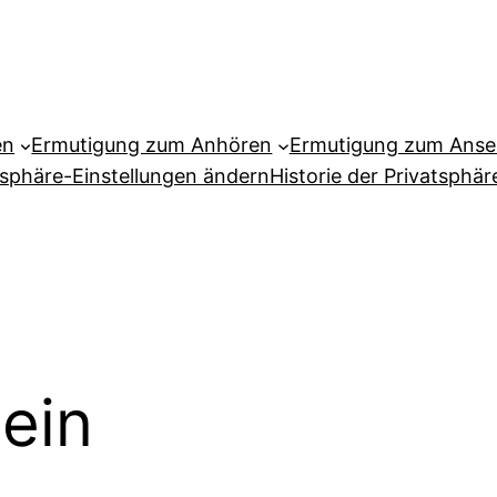
en
Ermutigung zum Anhören
Ermutigung zum Ans
tsphäre-Einstellungen ändern
Historie der Privatsphär
lein