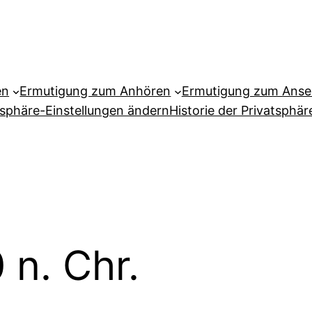
en
Ermutigung zum Anhören
Ermutigung zum Ans
tsphäre-Einstellungen ändern
Historie der Privatsphär
 n. Chr.