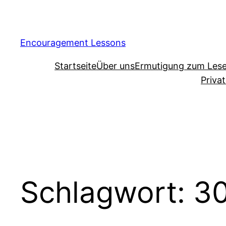
Encouragement Lessons
Startseite
Über uns
Ermutigung zum Les
Priva
Schlagwort:
30