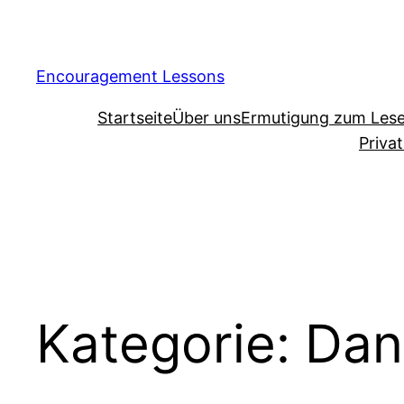
Encouragement Lessons
Startseite
Über uns
Ermutigung zum Les
Priva
Kategorie:
Dan