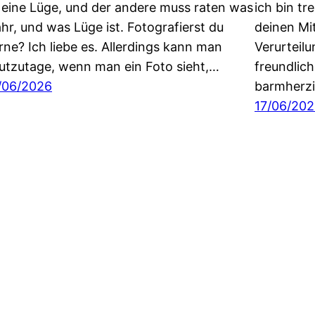
t eine Lüge, und der andere muss raten was
ich bin tr
hr, und was Lüge ist. Fotografierst du
deinen Mi
rne? Ich liebe es. Allerdings kann man
Verurteil
utzutage, wenn man ein Foto sieht,…
freundlich
/06/2026
barmherz
17/06/20