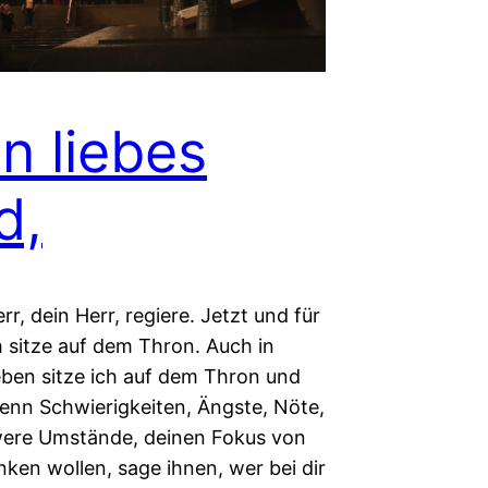
n liebes
d,
err, dein Herr, regiere. Jetzt und für
h sitze auf dem Thron. Auch in
ben sitze ich auf dem Thron und
Wenn Schwierigkeiten, Ängste, Nöte,
ere Umstände, deinen Fokus von
ken wollen, sage ihnen, wer bei dir