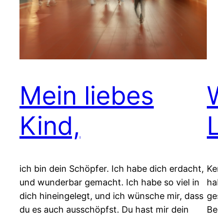
Mein liebes
Kind,
ich bin dein Schöpfer. Ich habe dich erdacht,
Ke
und wunderbar gemacht. Ich habe so viel in
ha
dich hineingelegt, und ich wünsche mir, dass
ge
du es auch ausschöpfst. Du hast mir dein
Be