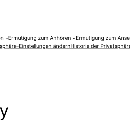
en
Ermutigung zum Anhören
Ermutigung zum Ans
tsphäre-Einstellungen ändern
Historie der Privatsphär
y