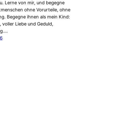
eu. Lerne von mir, und begegne
tmenschen ohne Vorurteile, ohne
ung. Begegne ihnen als mein Kind:
, voller Liebe und Geduld,
ig.…
26