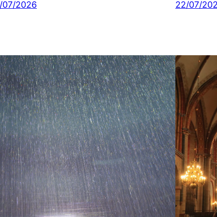
/07/2026
22/07/20