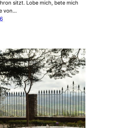
hron sitzt. Lobe mich, bete mich
le von…
26