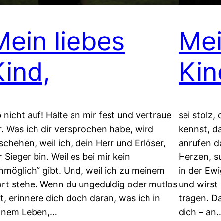
Mein liebes
Mei
Kind,
Kin
b nicht auf! Halte an mir fest und vertraue
sei stolz
r. Was ich dir versprochen habe, wird
kennst, d
schehen, weil ich, dein Herr und Erlöser,
anrufen d
r Sieger bin. Weil es bei mir kein
Herzen, s
nmöglich“ gibt. Und, weil ich zu meinem
in der Ew
rt stehe. Wenn du ungeduldig oder mutlos
und wirst
st, erinnere dich doch daran, was ich in
tragen. Da
inem Leben,…
dich – an