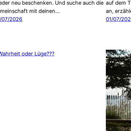
eder neu beschenken. Und suche auch die
auf dem T
meinschaft mit deinen…
an, erzäh
/07/2026
01/07/20