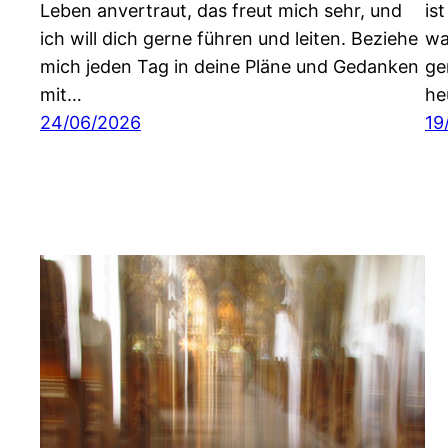
Leben anvertraut, das freut mich sehr, und
is
ich will dich gerne führen und leiten. Beziehe
wa
mich jeden Tag in deine Pläne und Gedanken
ge
mit…
he
24/06/2026
19