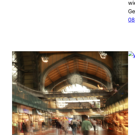
wi
Ge
08