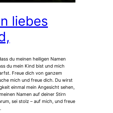
n liebes
d,
, dass du meinen heiligen Namen
ass du mein Kind bist und mich
arfst. Freue dich von ganzem
uche mich und freue dich. Du wirst
igkeit einmal mein Angesicht sehen,
 meinen Namen auf deiner Stirn
rum, sei stolz – auf mich, und freue
…