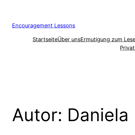
Encouragement Lessons
Startseite
Über uns
Ermutigung zum Les
Priva
Autor:
Daniela