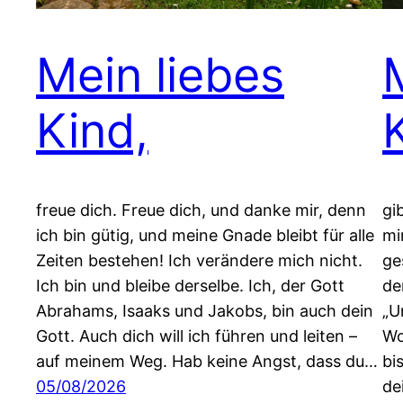
Mein liebes
Kind,
freue dich. Freue dich, und danke mir, denn
gi
ich bin gütig, und meine Gnade bleibt für alle
mi
Zeiten bestehen! Ich verändere mich nicht.
ge
Ich bin und bleibe derselbe. Ich, der Gott
de
Abrahams, Isaaks und Jakobs, bin auch dein
„U
Gott. Auch dich will ich führen und leiten –
Wo
auf meinem Weg. Hab keine Angst, dass du…
bi
05/08/2026
de