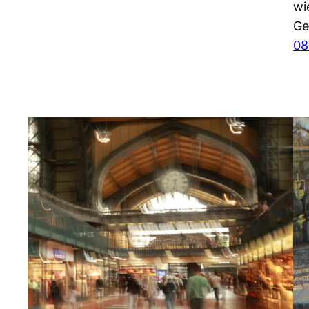
wi
Ge
08