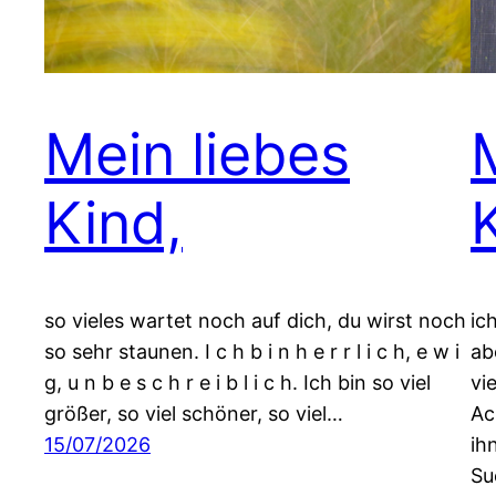
Mein liebes
Kind,
so vieles wartet noch auf dich, du wirst noch
ic
so sehr staunen. I c h b i n h e r r l i c h, e w i
ab
g, u n b e s c h r e i b l i c h. Ich bin so viel
vi
größer, so viel schöner, so viel…
Ac
15/07/2026
ih
Su