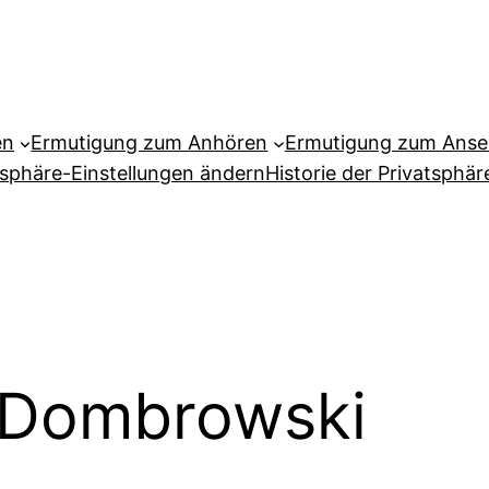
en
Ermutigung zum Anhören
Ermutigung zum Ans
tsphäre-Einstellungen ändern
Historie der Privatsphär
 Dombrowski