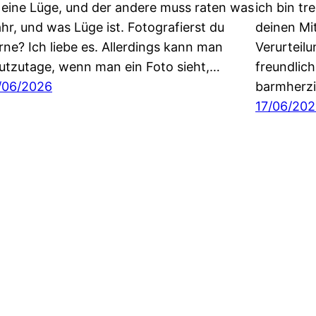
t eine Lüge, und der andere muss raten was
ich bin tr
hr, und was Lüge ist. Fotografierst du
deinen Mi
rne? Ich liebe es. Allerdings kann man
Verurteil
utzutage, wenn man ein Foto sieht,…
freundlich
/06/2026
barmherz
17/06/20