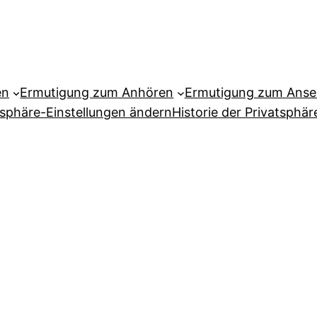
en
Ermutigung zum Anhören
Ermutigung zum Ans
tsphäre-Einstellungen ändern
Historie der Privatsphär